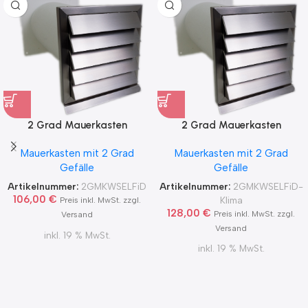
2 Grad Mauerkasten
2 Grad Mauerkasten
MKWSELF-iD für sicheren
MKWSELF-iD für sicheren
Mauerkasten mit 2 Grad
Mauerkasten mit 2 Grad
Kondensatablauf auch mit
Kondensatablauf für
Gefälle
Gefälle
Blower Door Test und
Klimageräte Ø150 2Grad
Zertifikat Ø100, 125, 150
MKWSELFiD
Artikelnummer:
2GMKWSELFiD
Artikelnummer:
2GMKWSELFiD-
2Grad MKWSELFiD
106,00
€
Klima
Preis inkl. MwSt. zzgl.
128,00
€
Preis inkl. MwSt. zzgl.
Versand
Versand
inkl. 19 % MwSt.
inkl. 19 % MwSt.