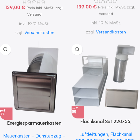
139,00
€
139,00
€
Preis inkl. MwSt. zzgl.
Preis inkl. MwSt. zzgl.
Versand
Versand
inkl. 19 % MwSt.
inkl. 19 % MwSt.
zzgl.
Versandkosten
zzgl.
Versandkosten
Flachkanal Set 220×55,
Energiesparmauerkasten
220×90, 222×89 mit Edelstahl
Blower Door dicht mit
Luftleitungen
,
Flachkanal
Wetterschutzgitter S6-K-
Mauerkasten - Dunstabzug -
Zertifikat mit Edelstahl