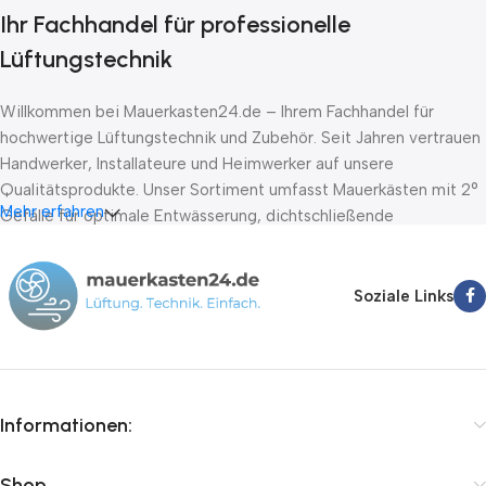
Ihr Fachhandel für professionelle
Lüftungstechnik
Willkommen bei Mauerkasten24.de – Ihrem Fachhandel für
hochwertige Lüftungstechnik und Zubehör. Seit Jahren vertrauen
Handwerker, Installateure und Heimwerker auf unsere
Qualitätsprodukte. Unser Sortiment umfasst Mauerkästen mit 2°
Mehr erfahren
Gefälle für optimale Entwässerung, dichtschließende
Absperrklappen nach DIN EN 1751 Klasse D sowie Stellantriebe
von führenden Herstellern wie Belimo, Lufberg und Joventa. Wir
bieten Ihnen schnelle Lieferung innerhalb von 24-72 Stunden,
Soziale Links
kompetente Fachberatung und faire Preise.
Informationen:
Shop