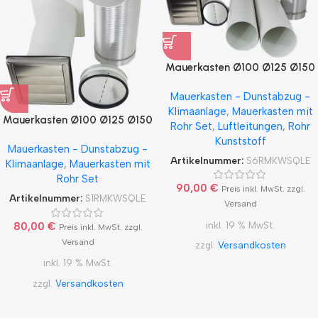
Mauerkasten Ø100 Ø125 Ø150
mit S6R Rohr Set, Edelstahl
Mauerkasten - Dunstabzug -
Wetterschutzgitter
Klimaanlage
,
Mauerkasten mit
Mauerkasten Ø100 Ø125 Ø150
Rohr Set
,
Luftleitungen
,
Rohr
mit S1R Rohr Set, Edelstahl
Kunststoff
Mauerkasten - Dunstabzug -
Wetterschutzgitter
Artikelnummer:
S6RMKWSQLE
Klimaanlage
,
Mauerkasten mit
Rohr Set
90,00
€
Preis inkl. MwSt. zzgl.
Artikelnummer:
S1RMKWSQLE
Versand
inkl. 19 % MwSt.
80,00
€
Preis inkl. MwSt. zzgl.
Versand
zzgl.
Versandkosten
inkl. 19 % MwSt.
zzgl.
Versandkosten