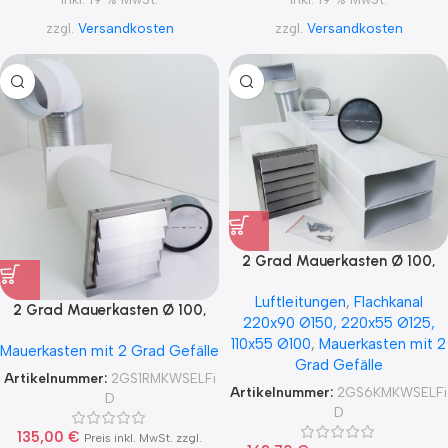
zzgl.
Versandkosten
zzgl.
Versandkosten
2 Grad Mauerkasten Ø 100,
125, 150 Set Edelstahl
Luftleitungen
,
Flachkanal
Dunstabzug Rückstauklappe
2 Grad Mauerkasten Ø 100,
220x90 Ø150, 220x55 Ø125,
2GS6-K-MKWSELFiD, runter
125, 150 Rohr Set Edelstahl
110x55 Ø100
,
Mauerkasten mit 2
zur Haube mit Aluflex
Mauerkasten mit 2 Grad Gefälle
Dunstabzug Rückstauklappe
Grad Gefälle
2GS1-R-MKWSELFiD, runter zur
Artikelnummer:
2GS1RMKWSELFi
Artikelnummer:
2GS6KMKWSELFi
Haube mit Aluflex
D
D
135,00
€
Preis inkl. MwSt. zzgl.