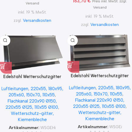
163,70
€
Preis inkl. MwSt. zzgl.
Versand
Versand
inkl. 19 % MwSt.
inkl. 19 % MwSt.
zzgl.
Versandkosten
zzgl.
Versandkosten
Edelstahl Wetterschutzgitter
Edelstahl Wetterschutzgitter
mit Rückschlagklappe
mit Rückschlagklappe WSGEHi
Luftleitungen
,
220x55, 180x95,
WSGEi220x55, 220×90,
Luftleitungen
,
220x55, 180x95,
220×90, 220×55, 222×89
205x60, 150x70, 110x55
,
222×89
205x60, 150x70, 110x55
,
Flachkanal 220x90 Ø150,
Flachkanal 220x90 Ø150,
220x55 Ø125, 110x55 Ø100
,
220x55 Ø125, 110x55 Ø100
,
Wetterschutz-gitter,
Wetterschutz-gitter,
Kiemenbleche
Kiemenbleche
Artikelnummer:
WSGEi
Artikelnummer:
WSGEHi