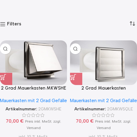
Filters
2 Grad Mauerkasten MKWSHE
2 Grad Mauerkasten
für sicheren Kondensatablauf
MKWSQLE150 für sicheren
Mauerkasten mit 2 Grad Gefälle
Mauerkasten mit 2 Grad Gefälle
auch mit Blower Door Test und
Kondensatablauf auch mit
Zertifikat Ø100, 125, 150
Blower Door Test und
Artikelnummer:
2GMKWSHE
Artikelnummer:
2GMKWSQLE
Zertifikat Ø100, 125, 150
70,00
€
70,00
€
Preis inkl. MwSt. zzgl.
Preis inkl. MwSt. zzgl.
Versand
Versand
inkl. 19 % MwSt.
inkl. 19 % MwSt.