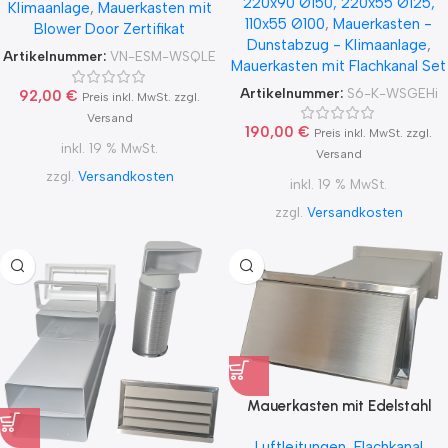
220x90 Ø150, 220x55 Ø125,
WSGEHi, runter zur Haube mit
Klimaanlage
,
Mauerkasten mit
Lamellen Außengitter Ø100;
110x55 Ø100
,
Mauerkasten -
Aluflex
Blower Door Zertifikat
Ø125; Ø150
Dunstabzug - Klimaanlage
,
Artikelnummer:
VN-ESM-WSQLE
Mauerkasten mit Flachkanal Set
Artikelnummer:
S6-K-WSGEHi
92,00
€
Preis inkl. MwSt. zzgl.
Versand
190,00
€
Preis inkl. MwSt. zzgl.
inkl. 19 % MwSt.
Versand
zzgl.
Versandkosten
inkl. 19 % MwSt.
zzgl.
Versandkosten
Mauerkasten mit Edelstahl
Wetterschutzgitter mit
Luftleitungen
,
Flachkanal