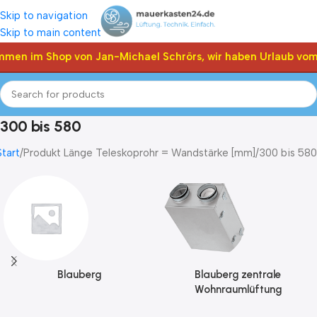
Skip to navigation
Skip to main content
men im Shop von Jan-Michael Schrörs, wir haben Urlaub vom 0
300 bis 580
Start
Produkt Länge Teleskoprohr = Wandstärke [mm]
300 bis 580
Blauberg
Blauberg zentrale
Wohnraumlüftung