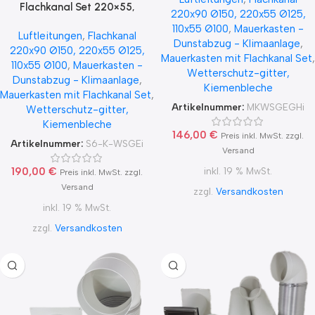
Rückschlagklappe MKWSGEHi,
Flachkanal Set 220×55,
220x90 Ø150, 220x55 Ø125,
220×55, 220×90, 222×89
220×90, 222×89 mit Edelstahl
110x55 Ø100
,
Mauerkasten -
Luftleitungen
,
Flachkanal
Wetterschutzgitter S6-K-
Dunstabzug - Klimaanlage
,
220x90 Ø150, 220x55 Ø125,
WSGEi, runter zur Haube mit
Mauerkasten mit Flachkanal Set
,
110x55 Ø100
,
Mauerkasten -
Aluflex
Wetterschutz-gitter,
Dunstabzug - Klimaanlage
,
Kiemenbleche
Mauerkasten mit Flachkanal Set
,
Artikelnummer:
MKWSGEGHi
Wetterschutz-gitter,
Kiemenbleche
146,00
€
Preis inkl. MwSt. zzgl.
Artikelnummer:
S6-K-WSGEi
Versand
190,00
€
inkl. 19 % MwSt.
Preis inkl. MwSt. zzgl.
Versand
zzgl.
Versandkosten
inkl. 19 % MwSt.
zzgl.
Versandkosten