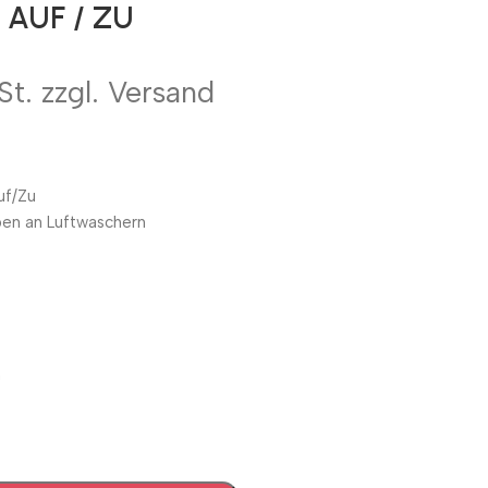
 AUF / ZU
St. zzgl. Versand
uf/Zu
ppen an Luftwaschern
m