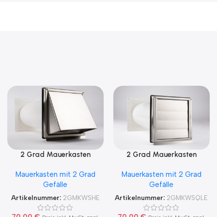
2 Grad Mauerkasten
2 Grad Mauerkasten
MKWSHE für sicheren
MKWSQLE150 für sicheren
Mauerkasten mit 2 Grad
Mauerkasten mit 2 Grad
Kondensatablauf auch mit
Kondensatablauf auch mit
Gefälle
Gefälle
Blower Door Test und
Blower Door Test und
Zertifikat Ø100, 125, 150
Zertifikat Ø100, 125, 150
Artikelnummer:
2GMKWSHE
Artikelnummer:
2GMKWSQLE