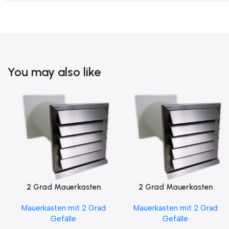
You may also like
2 Grad Mauerkasten
2 Grad Mauerkasten
MKWSELF-iD für sicheren
MKWSELF-iD für sicheren
Mauerkasten mit 2 Grad
Mauerkasten mit 2 Grad
Kondensatablauf auch mit
Kondensatablauf für
Gefälle
Gefälle
Blower Door Test und
Klimageräte Ø150 2Grad