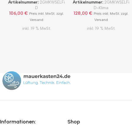
Zertifikat Ø100, 125, 150
MKWSELFiD
Artikelnummer:
2GMKWSELFi
Artikelnummer:
2GMKWSELFi
2Grad MKWSELFiD
D
D-Klima
106,00
€
128,00
€
Preis inkl. MwSt. zzgl.
Preis inkl. MwSt. zzgl.
Versand
Versand
inkl. 19 % MwSt.
inkl. 19 % MwSt.
Informationen:
Shop