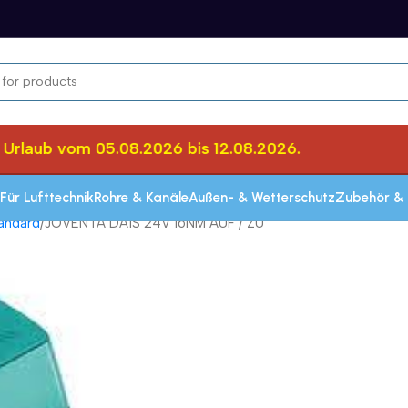
laub vom 05.08.2026 bis 12.08.2026.
He
Für Lufttechnik
Rohre & Kanäle
Außen- & Wetterschutz
Zubehör & 
andard
JOVENTA DA1S 24V 16NM AUF / ZU
Schnelle Lieferung innerhalb von 72 Stun