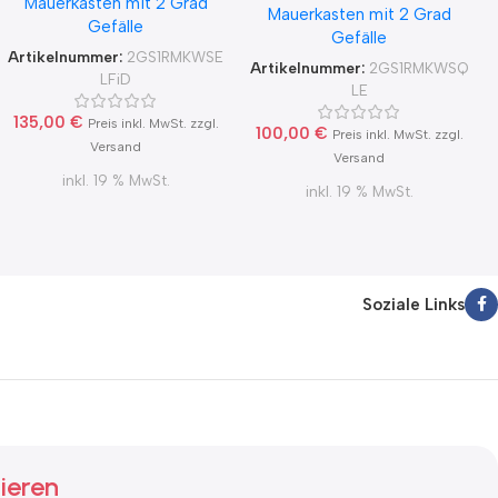
Mauerkasten mit 2 Grad
Dunstabzug
Mauerkasten mit 2 Grad
Dunstabzug
Gefälle
Rückstauklappe 2GS1-R-
Gefälle
Rückstauklappe 2GS1-R-
MKWSELFiD, runter zur
Artikelnummer:
2GS1RMKWSE
MKWSQLE, runter zur
Artikelnummer:
2GS1RMKWSQ
Haube mit Aluflex
LFiD
Haube mit Aluflex
LE
135,00
€
Preis inkl. MwSt. zzgl.
100,00
€
Preis inkl. MwSt. zzgl.
Versand
Versand
inkl. 19 % MwSt.
inkl. 19 % MwSt.
Soziale Links
ieren