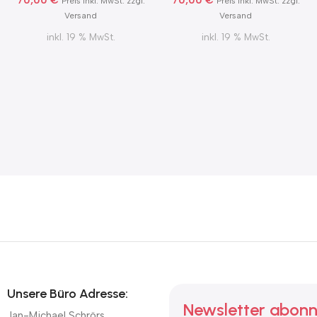
70,00
€
70,00
€
Preis inkl. MwSt. zzgl.
Preis inkl. MwSt. zzgl.
Versand
Versand
inkl. 19 % MwSt.
inkl. 19 % MwSt.
Unsere Büro Adresse:
Newsletter abonn
Jan-Michael Schrörs