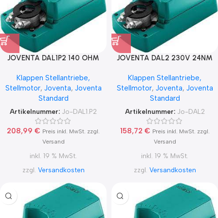
JOVENTA DAL1P2 140 OHM
JOVENTA DAL2 230V 24NM
24V 24NM AUF / ZU
AUF / ZU
Klappen Stellantriebe,
Klappen Stellantriebe,
Stellmotor
,
Joventa
,
Joventa
Stellmotor
,
Joventa
,
Joventa
Standard
Standard
Artikelnummer:
Jo-DAL1.P2
Artikelnummer:
Jo-DAL2
208,99
€
158,72
€
Preis inkl. MwSt. zzgl.
Preis inkl. MwSt. zzgl.
Versand
Versand
inkl. 19 % MwSt.
inkl. 19 % MwSt.
zzgl.
Versandkosten
zzgl.
Versandkosten