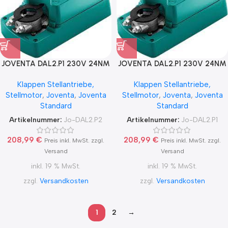
JOVENTA DAL2.P1 230V 24NM
JOVENTA DAL2.P1 230V 24NM
AUF / ZU, 140 Ohm
AUF / ZU, 1K Ohm
Klappen Stellantriebe,
Klappen Stellantriebe,
Stellmotor
,
Joventa
,
Joventa
Stellmotor
,
Joventa
,
Joventa
Standard
Standard
Artikelnummer:
Jo-DAL2.P2
Artikelnummer:
Jo-DAL2.P1
208,99
€
208,99
€
Preis inkl. MwSt. zzgl.
Preis inkl. MwSt. zzgl.
Versand
Versand
inkl. 19 % MwSt.
inkl. 19 % MwSt.
zzgl.
Versandkosten
zzgl.
Versandkosten
1
2
→