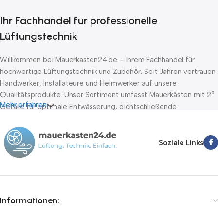
Ihr Fachhandel für professionelle
Lüftungstechnik
Willkommen bei Mauerkasten24.de – Ihrem Fachhandel für
hochwertige Lüftungstechnik und Zubehör. Seit Jahren vertrauen
Handwerker, Installateure und Heimwerker auf unsere
Qualitätsprodukte. Unser Sortiment umfasst Mauerkästen mit 2°
Mehr erfahren
Gefälle für optimale Entwässerung, dichtschließende
Absperrklappen nach DIN EN 1751 Klasse D sowie Stellantriebe
von führenden Herstellern wie Belimo, Lufberg und Joventa. Wir
bieten Ihnen schnelle Lieferung innerhalb von 24-72 Stunden,
Soziale Links
kompetente Fachberatung und faire Preise.
Informationen: