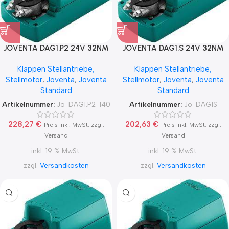
JOVENTA DAG1.P2 24V 32NM
JOVENTA DAG1.S 24V 32NM
AUF / ZU,
AUF / ZU, ZWEI
Klappen Stellantriebe,
Klappen Stellantriebe,
RÜCKFÜHRPOTENTIOMETER
ENDLAGENSCHALTER
Stellmotor
,
Joventa
,
Joventa
Stellmotor
,
Joventa
,
Joventa
140 Ohm
Standard
Standard
Artikelnummer:
Jo-DAG1.P2-140
Artikelnummer:
Jo-DAG1S
228,27
€
202,63
€
Preis inkl. MwSt. zzgl.
Preis inkl. MwSt. zzgl.
Versand
Versand
inkl. 19 % MwSt.
inkl. 19 % MwSt.
zzgl.
Versandkosten
zzgl.
Versandkosten