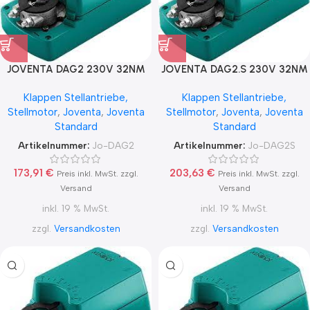
JOVENTA DAG2 230V 32NM
JOVENTA DAG2.S 230V 32NM
AUF / ZU
AUF / ZU
Klappen Stellantriebe,
Klappen Stellantriebe,
Stellmotor
,
Joventa
,
Joventa
Stellmotor
,
Joventa
,
Joventa
Standard
Standard
Artikelnummer:
Jo-DAG2
Artikelnummer:
Jo-DAG2S
173,91
€
203,63
€
Preis inkl. MwSt. zzgl.
Preis inkl. MwSt. zzgl.
Versand
Versand
inkl. 19 % MwSt.
inkl. 19 % MwSt.
zzgl.
Versandkosten
zzgl.
Versandkosten