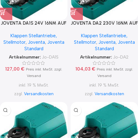
JOVENTA DA1S 24V 16NM AUF
JOVENTA DA2 230V 16NM AUF
/ ZU
/ ZU
Klappen Stellantriebe,
Klappen Stellantriebe,
Stellmotor
,
Joventa
,
Joventa
Stellmotor
,
Joventa
,
Joventa
Standard
Standard
Artikelnummer:
Jo-DA1S
Artikelnummer:
Jo-DA2
127,00
€
104,03
€
Preis inkl. MwSt. zzgl.
Preis inkl. MwSt. zzgl.
Versand
Versand
inkl. 19 % MwSt.
inkl. 19 % MwSt.
zzgl.
Versandkosten
zzgl.
Versandkosten