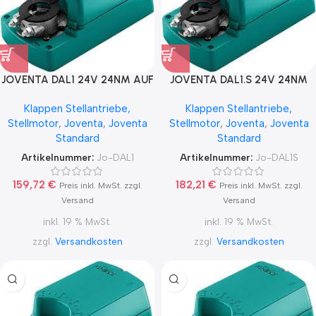
JOVENTA DAL1 24V 24NM AUF
JOVENTA DAL1.S 24V 24NM
/ ZU
AUF / ZU ZWEI
Klappen Stellantriebe,
Klappen Stellantriebe,
ENDLAGENSCHALTER
Stellmotor
,
Joventa
,
Joventa
Stellmotor
,
Joventa
,
Joventa
Standard
Standard
Artikelnummer:
Jo-DAL1
Artikelnummer:
Jo-DAL1S
159,72
€
182,21
€
Preis inkl. MwSt. zzgl.
Preis inkl. MwSt. zzgl.
Versand
Versand
inkl. 19 % MwSt.
inkl. 19 % MwSt.
zzgl.
Versandkosten
zzgl.
Versandkosten