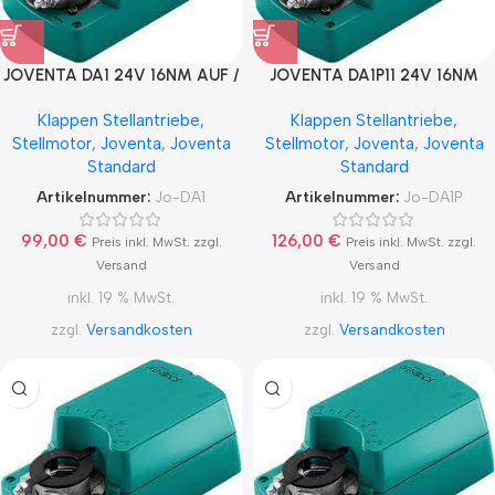
JOVENTA DA1 24V 16NM AUF /
JOVENTA DA1P11 24V 16NM
ZU
RÜCKFÜHRUNGS-
Klappen Stellantriebe,
Klappen Stellantriebe,
POTENTIOMETER
Stellmotor
,
Joventa
,
Joventa
Stellmotor
,
Joventa
,
Joventa
Standard
Standard
Artikelnummer:
Jo-DA1
Artikelnummer:
Jo-DA1P
99,00
€
126,00
€
Preis inkl. MwSt. zzgl.
Preis inkl. MwSt. zzgl.
Versand
Versand
inkl. 19 % MwSt.
inkl. 19 % MwSt.
zzgl.
Versandkosten
zzgl.
Versandkosten