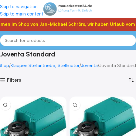
Skip to navigation
Skip to main content
en im Shop von Jan-Michael Schrörs, wir haben Urlaub vom 05
Joventa Standard
Shop
Klappen Stellantriebe, Stellmotor
Joventa
Joventa Standard
Filters