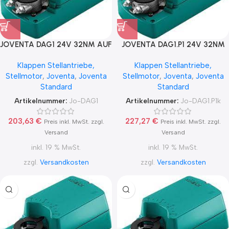
JOVENTA DAG1 24V 32NM AUF
JOVENTA DAG1.P1 24V 32NM
/ ZU
AUF / ZU,
Klappen Stellantriebe,
Klappen Stellantriebe,
RuCKFÜHRPOTENTIOMETER
Stellmotor
,
Joventa
,
Joventa
Stellmotor
,
Joventa
,
Joventa
1KOhm
Standard
Standard
Artikelnummer:
Jo-DAG1
Artikelnummer:
Jo-DAG1.P1k
203,63
€
227,27
€
Preis inkl. MwSt. zzgl.
Preis inkl. MwSt. zzgl.
Versand
Versand
inkl. 19 % MwSt.
inkl. 19 % MwSt.
zzgl.
Versandkosten
zzgl.
Versandkosten