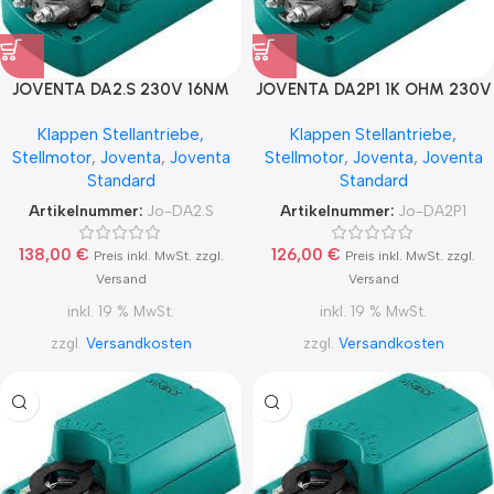
JOVENTA DA2.S 230V 16NM
JOVENTA DA2P1 1K OHM 230V
AUF / ZU ZWEI
16NM AUF / ZU
Klappen Stellantriebe,
Klappen Stellantriebe,
ENDLAGENSCHALTER
Stellmotor
,
Joventa
,
Joventa
Stellmotor
,
Joventa
,
Joventa
Standard
Standard
Artikelnummer:
Jo-DA2.S
Artikelnummer:
Jo-DA2P1
138,00
€
126,00
€
Preis inkl. MwSt. zzgl.
Preis inkl. MwSt. zzgl.
Versand
Versand
inkl. 19 % MwSt.
inkl. 19 % MwSt.
zzgl.
Versandkosten
zzgl.
Versandkosten