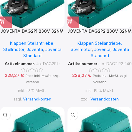
JOVENTA DAG2P1 230V 32NM
JOVENTA DAG2P2 230V 32NM
AUF / ZU
AUF / ZU
Klappen Stellantriebe,
Klappen Stellantriebe,
RÜCKFÜHRPOTENTIOMETER 1K
RÜCKFÜHRPOTENTIOMETER
Stellmotor
,
Joventa
,
Joventa
Stellmotor
,
Joventa
,
Joventa
Ohm
140 Ohm
Standard
Standard
Artikelnummer:
Jo-DAG2P1k
Artikelnummer:
Jo-DAG2.P2-140
228,27
€
228,27
€
Preis inkl. MwSt. zzgl.
Preis inkl. MwSt. zzgl.
Versand
Versand
inkl. 19 % MwSt.
inkl. 19 % MwSt.
zzgl.
Versandkosten
zzgl.
Versandkosten