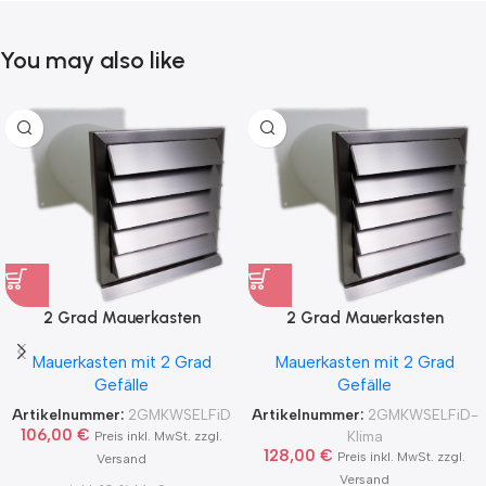
You may also like
2 Grad Mauerkasten
2 Grad Mauerkasten
MKWSELF-iD für sicheren
MKWSELF-iD für sicheren
Mauerkasten mit 2 Grad
Mauerkasten mit 2 Grad
Kondensatablauf auch mit
Kondensatablauf für
Gefälle
Gefälle
Blower Door Test und
Klimageräte Ø150 2Grad
Zertifikat Ø100, 125, 150
MKWSELFiD
Artikelnummer:
2GMKWSELFiD
Artikelnummer:
2GMKWSELFiD-
2Grad MKWSELFiD
106,00
€
Klima
Preis inkl. MwSt. zzgl.
128,00
€
Preis inkl. MwSt. zzgl.
Versand
Versand