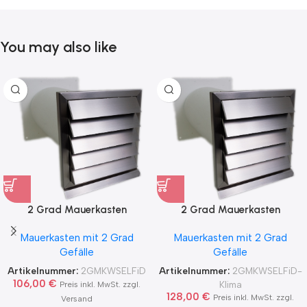
You may also like
2 Grad Mauerkasten
2 Grad Mauerkasten
MKWSELF-iD für sicheren
MKWSELF-iD für sicheren
Mauerkasten mit 2 Grad
Mauerkasten mit 2 Grad
Kondensatablauf auch mit
Kondensatablauf für
Gefälle
Gefälle
Blower Door Test und
Klimageräte Ø150 2Grad
Zertifikat Ø100, 125, 150
MKWSELFiD
Artikelnummer:
2GMKWSELFiD
Artikelnummer:
2GMKWSELFiD-
2Grad MKWSELFiD
106,00
€
Klima
Preis inkl. MwSt. zzgl.
128,00
€
Preis inkl. MwSt. zzgl.
Versand